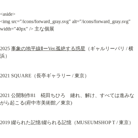
<aside>

<img src="/icons/forward_gray.svg" alt="/icons/forward_gray.svg" 
width="40px" /> 主な個展
2025 
事象の地平線ⅡーVer.孤絶する惑星
（ギャルリーパリ / 横
浜）
2021 SQUARE（長亭ギャラリー / 東京）
2021 公開制作81　椛田ちひろ　縺れ、解け、すべては進みな
がら起こる(府中市美術館／東京)
2019 綴られた記憶/綴られる記憶（MUSEUMSHOP T / 東京）