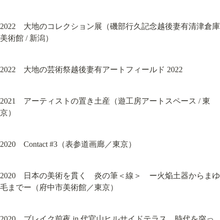
2022　大地のコレクション展（磯部行久記念越後妻有清津倉庫
美術館 / 新潟）
2022　大地の芸術祭越後妻有アートフィールド 2022
2021　アーティストの置き土産（遊工房アートスペース / 東
京）
2020　Contact #3（表参道画廊／東京）
2020　日本の美術を貫く　炎の筆＜線＞　ー火焔土器からまゆ
毛までー（府中市美術館／東京）
2020　ブレイク前夜 in 代官山ヒルサイドテラス　時代を突っ