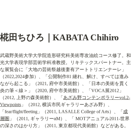
椛田ちひろ｜KABATA Chihiro
武蔵野美術大学大学院造形研究科美術専攻油絵コース修了。和
光大学表現学部芸術学科准教授。リキテックスパートナー。主
な展覧会に「大地の芸術祭越後妻有アートトリエンナーレ」
（2022,2024参加）、「公開制作81 縺れ、解け、すべては進み
ながら起こる」（2021, 府中市美術館）、「日本の美術を貫く
炎の筆＜線＞」（2020, 府中市美術館）、「VOCA展2012」
（2012, 上野の森美術館）、「
あざみ野コンテンポラリーvol.2-
Viewpoints
」（2012, 横浜市民ギャラリーあざみ野）、
「fear/flight/fleeting」（2011, LASALLE College of Arts）、「
成
層圏
」（2011, ギャラリーαM）、「 MOTアニュアル2011-世界
の深さのはかり方」（2011, 東京都現代美術館）などがある。